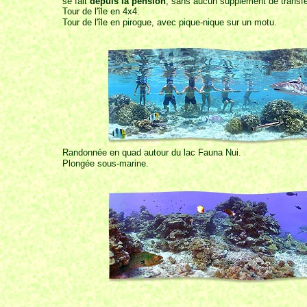
se fait
depuis la pension
, sans aucun supplément de transfe
Tour de l'île en 4x4.
Tour de l'île en pirogue, avec pique-nique sur un motu.
Randonnée en quad autour du lac Fauna Nui.
Plongée sous-marine.