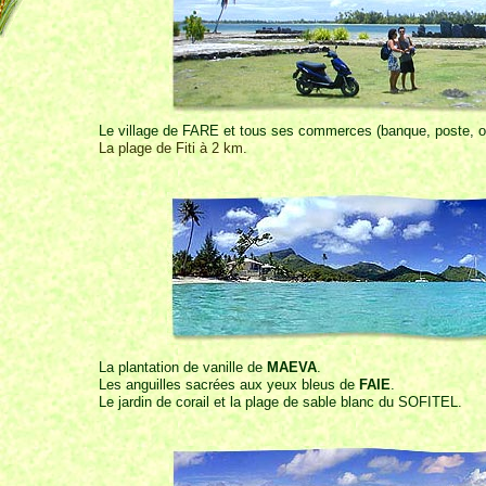
Le village de FARE et tous ses commerces (banque, poste, of
La plage de Fiti à 2 km.
La plantation de vanille de
MAEVA
.
Les anguilles sacrées aux yeux bleus de
FAIE
.
Le jardin de corail et la plage de sable blanc du SOFITEL.